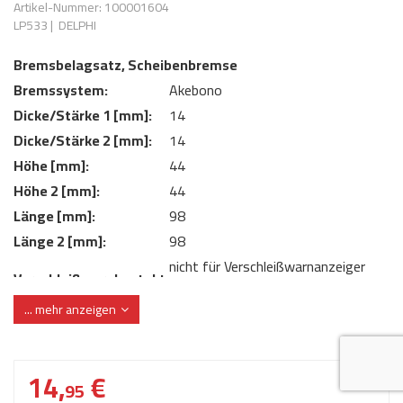
Artikel-Nummer: 100001604
AdBlue
ANMELDEN
LP533
|
DELPHI
Lecksuchtechnik
Klimaanlage
Stecker für Injektore
Werkstattausrüstung 
Bremsbelagsatz, Scheibenbremse
REGISTRIEREN
Spülung/Reinigung
Kühlung
Ersatzeile/Einzelteile
Bremssystem:
Akebono
Reiniger/ Verbrauchsm
MERKZETTEL
Werkzeuge & kleine He
Elektrik
Dicke/Stärke 1 [mm]:
14
Dichtmasse
Dicke/Stärke 2 [mm]:
14
zum B2B Shop
Kältemittelidentifikatio
Kupplung/-anbauteile
für Werkstattkunden
Höhe [mm]:
44
Prüföl Dieselprüfständ
Höhe 2 [mm]:
44
Lokring
Abgasanlage
Länge [mm]:
98
Öle
Fittinge/ Schlauchansc
Wischerblätter
Länge 2 [mm]:
98
Schläuche
nicht für Verschleißwarnanzeiger
Verschleißwarnkontakt:
Benzineinspritzung
vorbereitet
... mehr anzeigen
Verschleißwarnkontakt:
ohne integrierten Verschleißsensor
Weitere Kategorien
WVA-Nummer:
21125
14,
€
95