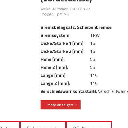
Artikel-Nummer: 100001122
LP2064
|
DELPHI
Bremsbelagsatz, Scheibenbremse
Bremssystem:
TRW
Dicke/Stärke 1 [mm]:
16
Dicke/Stärke 2 [mm]:
16
Höhe [mm]:
55
Höhe 2 [mm]:
55
Länge [mm]:
116
Länge 2 [mm]:
116
Verschleißwarnkontakt:
inkl. Verschleißwar
mit integriertem
Verschleißwarnkontakt:
... mehr anzeigen
Verschleißsensor
WVA-Nummer:
24073 24515