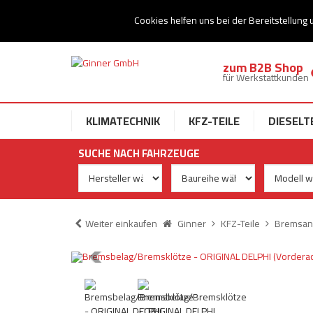
Ihr Speziallist für Dieseltechnik
Cookies helfen uns bei der Bereitstellung 
zum B2B Shop
für Werkstattkunden
KLIMATECHNIK
KFZ-TEILE
DIESELT
SUCHE NACH FAHRZEUGE
Weiter einkaufen
Ginner
KFZ-Teile
Bremsan