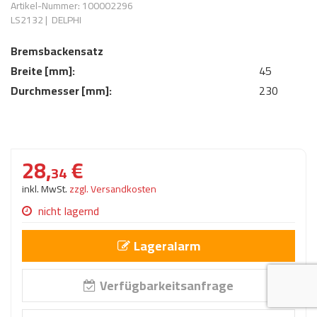
Artikel-Nummer: 100002296
AdBlue
ANMELDEN
LS2132
|
DELPHI
Lecksuchtechnik
Klimaanlage
Stecker für Injektore
Werkstattausrüstung 
Bremsbackensatz
REGISTRIEREN
Spülung/Reinigung
Kühlung
Ersatzeile/Einzelteile
Breite [mm]:
45
Reiniger/ Verbrauchsm
MERKZETTEL
Werkzeuge & kleine He
Elektrik
Durchmesser [mm]:
230
Dichtmasse
zum B2B Shop
Kältemittelidentifikatio
Kupplung/-anbauteile
für Werkstattkunden
Prüföl Dieselprüfständ
Lokring
Abgasanlage
28,
€
Öle
34
Fittinge/ Schlauchansc
Wischerblätter
inkl. MwSt.
zzgl. Versandkosten
Schläuche
nicht lagernd
Benzineinspritzung
Lageralarm
Weitere Kategorien
Verfügbarkeitsanfrage